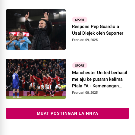
SPORT
Respons Pep Guardiola
Usai Diejek oleh Suporter
Februari 09, 2025
SPORT
Manchester United berhasil
melaju ke putaran kelima
Piala FA - Kemenangan
dramatis 2-1 atas Leicester
Februari 08, 2025
City
MUAT POSTINGAN LAINNYA