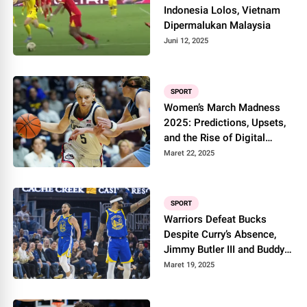
Indonesia Lolos, Vietnam
Dipermalukan Malaysia
Juni 12, 2025
SPORT
Women’s March Madness
2025: Predictions, Upsets,
and the Rise of Digital
Influence
Maret 22, 2025
SPORT
Warriors Defeat Bucks
Despite Curry’s Absence,
Jimmy Butler III and Buddy
Hield Steal the Spotlight
Maret 19, 2025