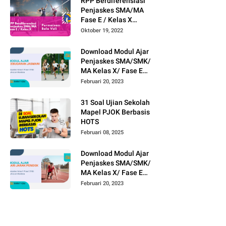
RPP Berdiferensiasi
Besar
Penjaskes SMA/MA
Fase E / Kelas X
Permainan Bola Voli
Oktober 19, 2022
Download Modul Ajar
Penjaskes SMA/SMK/
MA Kelas X/ Fase E
Materi Kebugaran
Februari 20, 2023
Jasmani
31 Soal Ujian Sekolah
Mapel PJOK Berbasis
HOTS
Februari 08, 2025
Download Modul Ajar
Penjaskes SMA/SMK/
MA Kelas X/ Fase E
Materi Atletik Lari
Februari 20, 2023
Jarak Pendek