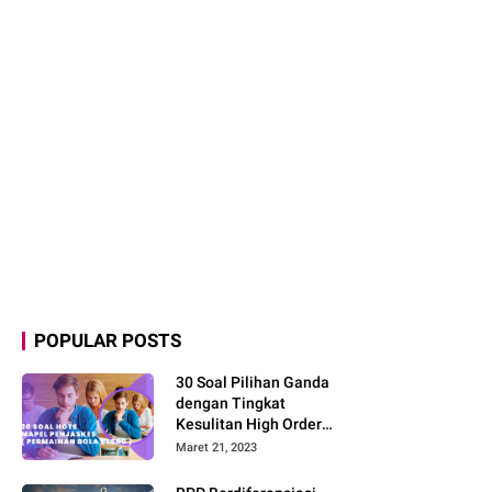
POPULAR POSTS
30 Soal Pilihan Ganda
dengan Tingkat
Kesulitan High Order
Thinking Skill (HOTS)
Maret 21, 2023
Mapel Penjaskes
Materi Permainan Bola