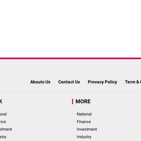
Abouts Us
Contact Us
Provacy Policy
Term & 
K
MORE
onal
National
nce
Finance
stment
Investment
stry
Industry