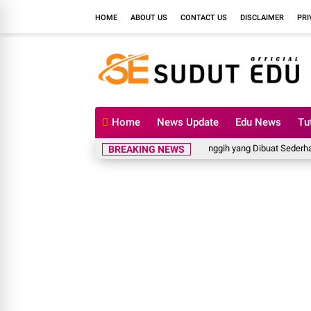
HOME
ABOUT US
CONTACT US
DISCLAIMER
PRI
Home
News Update
Edu News
Tu
Mengenal OPPO Find X9: Fitur Canggih yang Dibuat Sederhana
BREAKING NEWS