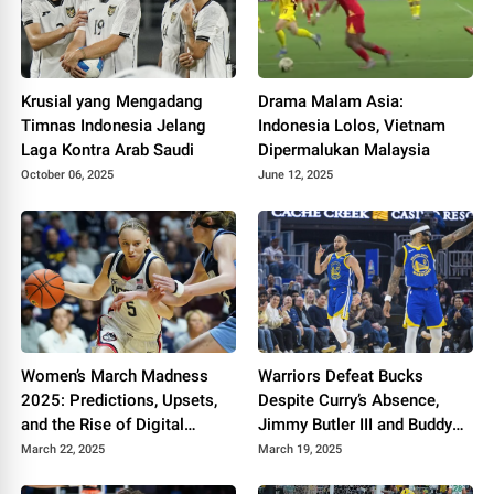
Krusial yang Mengadang
Drama Malam Asia:
Timnas Indonesia Jelang
Indonesia Lolos, Vietnam
Laga Kontra Arab Saudi
Dipermalukan Malaysia
October 06, 2025
June 12, 2025
Women’s March Madness
Warriors Defeat Bucks
2025: Predictions, Upsets,
Despite Curry’s Absence,
and the Rise of Digital
Jimmy Butler III and Buddy
Influence
Hield Steal the Spotlight
March 22, 2025
March 19, 2025