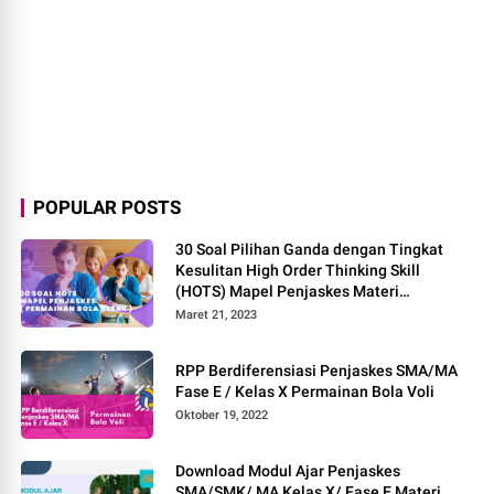
POPULAR POSTS
30 Soal Pilihan Ganda dengan Tingkat
Kesulitan High Order Thinking Skill
(HOTS) Mapel Penjaskes Materi
Permainan Bola Besar
Maret 21, 2023
RPP Berdiferensiasi Penjaskes SMA/MA
Fase E / Kelas X Permainan Bola Voli
Oktober 19, 2022
Download Modul Ajar Penjaskes
SMA/SMK/ MA Kelas X/ Fase E Materi