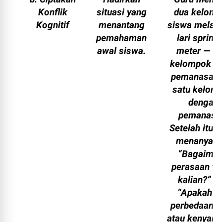
Konflik
situasi yang
dua kelom
Kognitif
menantang
siswa melak
pemahaman
lari sprint
awal siswa.
meter — sa
kelompok t
pemanasan 
satu kelom
dengan
pemanasa
Setelah itu, 
menanyaka
“Bagaima
perasaan tu
kalian?” d
“Apakah a
perbedaan h
atau kenyam