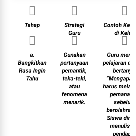
Tahap
Strategi
Contoh Kegi
Guru
di Kelas
a.
Gunakan
Guru memu
Bangkitkan
pertanyaan
pelajaran de
Rasa Ingin
pemantik,
bertanya
Tahu
teka-teki,
“Mengapa k
atau
harus melak
fenomena
pemanasa
menarik.
sebelum
berolahrag
Siswa dimi
menulisk
pendapa