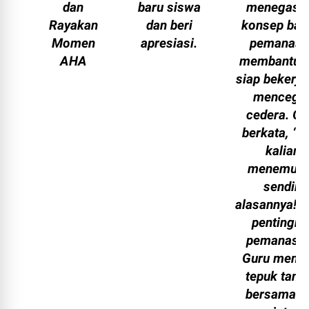
dan
baru siswa
menegask
Rayakan
dan beri
konsep ba
Momen
apresiasi.
pemanasa
AHA
membantu o
siap bekerja
mencega
cedera
. Gu
berkata, “N
kalian
menemuk
sendiri
alasannya! In
pentingny
pemanasan
Guru memb
tepuk tang
bersama d