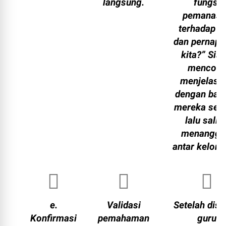
langsung.
fungsi
pemanasa
terhadap o
dan pernap
kita?” Sis
mencob
menjelask
dengan bah
mereka send
lalu salin
menangga
antar kelom
e.
Validasi
Setelah disk
Konfirmasi
pemahaman
guru