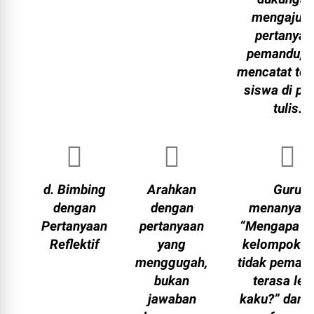
mengajuk
pertanyaa
pemandu, 
mencatat te
siswa di pa
tulis.
d. Bimbing
Arahkan
Guru
dengan
dengan
menanyaka
Pertanyaan
pertanyaan
“Mengapa t
Reflektif
yang
kelompok y
menggugah,
tidak peman
bukan
terasa leb
jawaban
kaku?” dan 