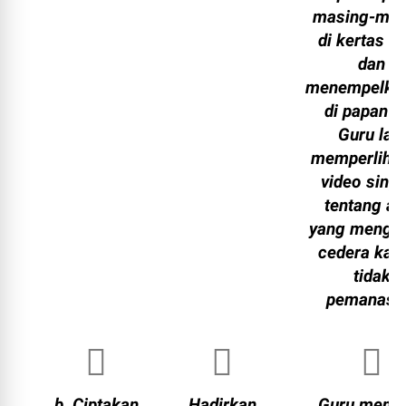
masing-mas
di kertas ke
dan
menempelka
di papan id
Guru lalu
memperliha
video sing
tentang atl
yang menga
cedera kar
tidak
pemanasa
b. Ciptakan
Hadirkan
Guru memi