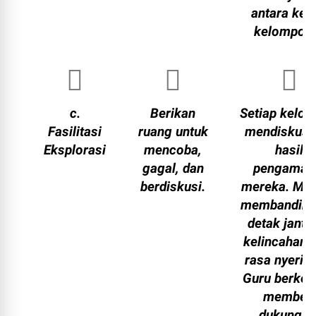
antara ked
kelompok
c.
Berikan
Setiap kelo
Fasilitasi
ruang untuk
mendiskusi
Eksplorasi
mencoba,
hasil
gagal, dan
pengamat
berdiskusi.
mereka. Me
membanding
detak jantu
kelincahan,
rasa nyeri o
Guru berkeli
memberi
dukungan