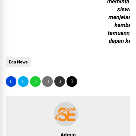
meminta s
siswa
menjelask
kembali
temuannya 
depan kela
Edu News
Admin