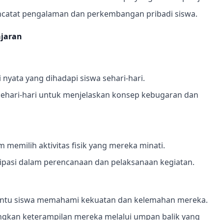
ncatat pengalaman dan perkembangan pribadi siswa.
jaran
nyata yang dihadapi siswa sehari-hari.
ehari-hari untuk menjelaskan konsep kebugaran dan
memilih aktivitas fisik yang mereka minati.
sipasi dalam perencanaan dan pelaksanaan kegiatan.
ntu siswa memahami kekuatan dan kelemahan mereka.
kan keterampilan mereka melalui umpan balik yang