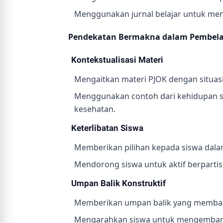
Menggunakan jurnal belajar untuk me
Pendekatan Bermakna dalam Pembela
Kontekstualisasi Materi
Mengaitkan materi PJOK dengan situasi 
Menggunakan contoh dari kehidupan s
kesehatan.
Keterlibatan Siswa
Memberikan pilihan kepada siswa dalam 
Mendorong siswa untuk aktif berparti
Umpan Balik Konstruktif
Memberikan umpan balik yang memba
Mengarahkan siswa untuk mengembang