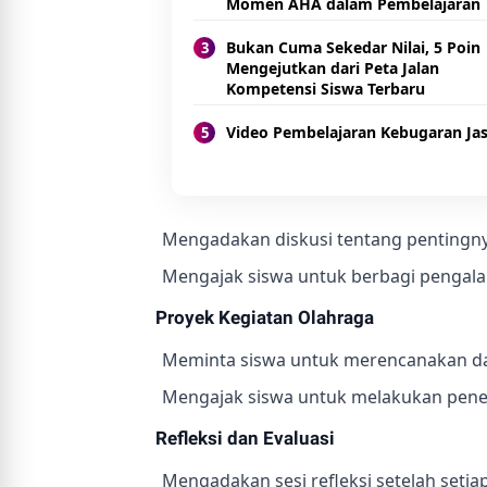
Momen AHA dalam Pembelajaran
Bukan Cuma Sekedar Nilai, 5 Poin
Mengejutkan dari Peta Jalan
Kompetensi Siswa Terbaru
Video Pembelajaran Kebugaran Ja
Mengadakan diskusi tentang pentingn
Mengajak siswa untuk berbagi pengalama
Proyek Kegiatan Olahraga
Meminta siswa untuk merencanakan dan
Mengajak siswa untuk melakukan peneli
Refleksi dan Evaluasi
Mengadakan sesi refleksi setelah setiap