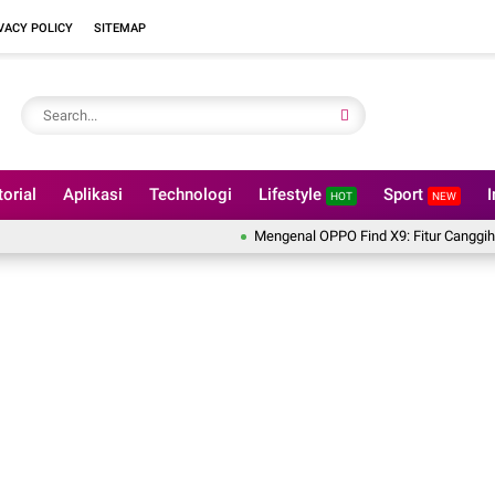
VACY POLICY
SITEMAP
torial
Aplikasi
Technologi
Lifestyle
Sport
I
HOT
NEW
Mengenal OPPO Find X9: Fitur Canggih yang Di